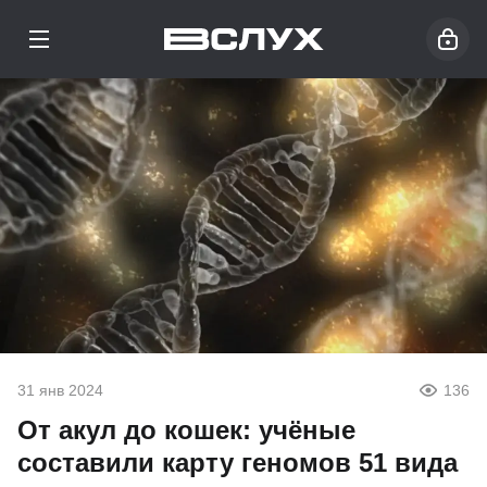
31 янв 2024
136
От акул до кошек: учёные
составили карту геномов 51 вида