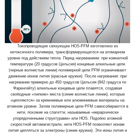
Токопроводящее связующее HOS-PFM изготовлено из
нетоксичного полимера, трансформирующегося на атомарном
уровне под действием тепла. Перед нагреванием: при комнатной
температуре (20 градусов Цельсия) концевые алкильные цепи
(черные волнистые линии) полимерной цепи PFM ограничивают
движение ионов лития (красные кружки). После нагревания: при
нагревании примерно до 450 градусов Цельсия (842 градуса по
Фаренгейту) алкильные концевые цепи плавятся, создавая
свободные «липкие» места (синие волнистые линии), которые
«цепляются» за кремниевые или алюминиевые материалы на
атомном уровне. Затем полимерные цепи PFM самособираются в
нити, похожие на спагетти, называемые «иерархически
упорядоченными структурами» или HOS. Подобно атомной
скоростной автомагистрали, нити HOS-PFM позволяют ионам
лития цепляться за электроны (синие кружки). Эти ионы лития и