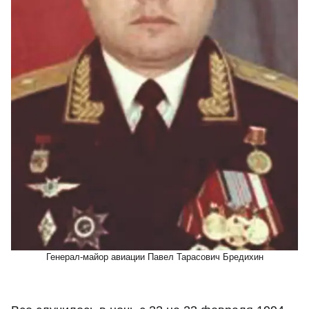
Генерал-майор авиации Павел Тарасович Бредихин