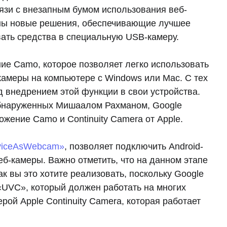
вязи с внезапным бумом использования веб-
аны новые решения, обеспечивающие лучшее
ать средства в специальную USB-камеру.
ие Camo, которое позволяет легко использовать
-камеры на компьютере с Windows или Mac. С тех
ад внедрением этой функции в свои устройства.
обнаруженных Мишаалом Рахманом, Google
жение Camo и Continuity Camera от Apple.
viceAsWebcam»
, позволяет подключить Android-
веб-камеры. Важно отметить, что на данном этапе
ак вы это хотите реализовать, поскольку Google
«UVC», который должен работать на многих
ерой Apple Continuity Camera, которая работает