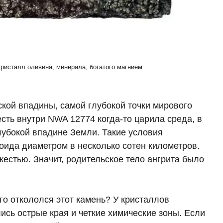
ристалл оливина, минерала, богатого магнием
кой впадины, самой глубокой точки мирового
есть внутри NWA 12774 когда-то царила среда, в
глубокой впадине Земли. Такие условия
оида диаметром в несколько сотен километров.
жестью. Значит, родительское тело ангрита было
го откололся этот камень? У кристаллов
ись острые края и четкие химические зоны. Если