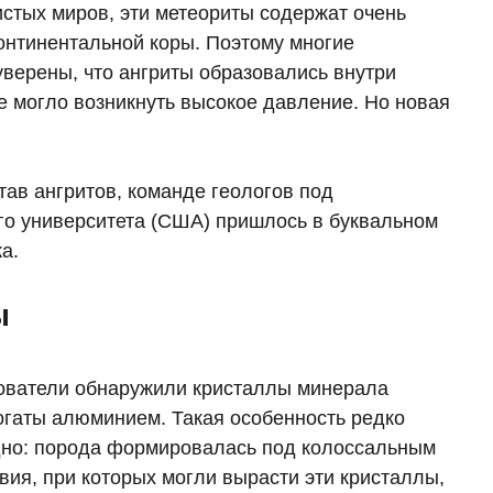
стых миров, эти метеориты содержат очень
онтинентальной коры. Поэтому многие
верены, что ангриты образовались внутри
е могло возникнуть высокое давление. Но новая
тав ангритов, команде геологов под
го университета (США) пришлось в буквальном
а.
ы
ователи обнаружили кристаллы минерала
огаты алюминием. Такая особенность редко
одно: порода формировалась под колоссальным
ия, при которых могли вырасти эти кристаллы,