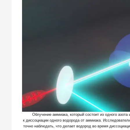
Облучение аммиака, который состоит из одного азота
к диссоциации одного водорода от аммиака. Исследовател
точно наблюдать, что делает водород во время диссоциац