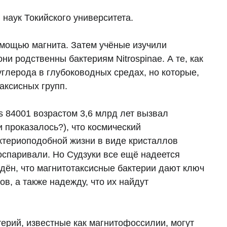
наук Токийского университета.
омощью магнита. Затем учёные изучили
ни родственны бактериям Nitrospinae. А те, как
углерода в глубоководных средах, но которые,
таксисных групп.
ls 84001 возрастом 3,6 млрд лет вызвал
 проказалось?), что космический
ктериоподобной жизни в виде кристаллов
 оспаривали. Но Судзуки все ещё надеется
ждён, что магнитотаксисные бактерии дают ключ
в, а также надежду, что их найдут
ерий, известные как магнитофоссилии, могут