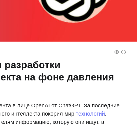
63
ы разработки
лекта на фоне давления
рента в лице OpenAI от ChatGPT. За последние
нного интеллекта покорил мир
технологий
,
телям информацию, которую они ищут, в