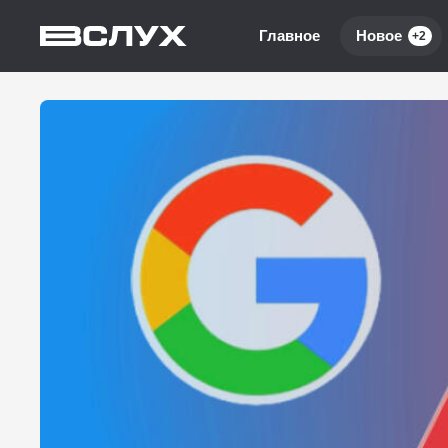
Главное
Новое
+2