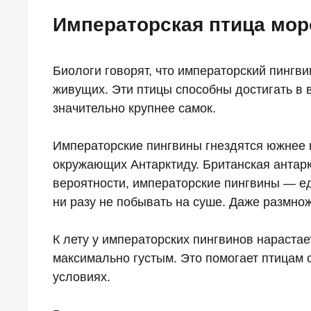
Императорская птица мор
Биологи говорят, что императорский пингв
живущих. Эти птицы способны достигать в вы
значительно крупнее самок.
Императорские пингвины гнездятся южнее в
окружающих Антарктиду. Британская антаркт
вероятности, императорские пингвины — ед
ни разу не побывать на суше. Даже размнож
К лету у императорских пингвинов нарастае
максимально густым. Это помогает птицам 
условиях.