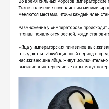
Во время сильных морозов императорские 
Такое сплочение позволяет им минимизиро
меняются местами, чтобы каждый член стаи
Размножение у «императоров» происходит з
птенцы появляются весной, когда становит
Яйца у императорских пингвинов высижива
отъедаются. Инкубационный период в средн
насиживающие яйца, живут исключительно з
высиживания терпеливые отцы могут потеря