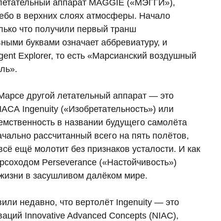
 летательный аппарат MAGGIE («МЭГГИ»),
небо в верхних слоях атмосферы. Начало
лько что получили первый транш
ными буквами означает аббревиатуру, и
igent Explorer, то есть «Марсианский воздушный
ль».
 Марсе другой летательный аппарат — это
СА Ingenuity («Изобретательность») или
еемственность в названии будущего самолёта
чально рассчитанный всего на пять полётов,
всё ещё молотит без признаков усталости. И как
арсоходом Perseverance («Настойчивость»)
 жизни в засушливом далёком мире.
или недавно, что вертолёт Ingenuity — это
ций Innovative Advanced Concepts (NIAC),