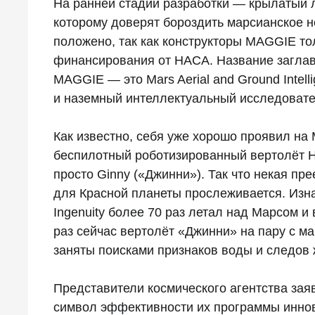
На ранней стадии разработки — крылатый
которому доверят бороздить марсианское 
положено, так как конструкторы MAGGIE то
финансирования от НАСА. Название заглав
MAGGIE — это Mars Aerial and Ground Intell
и наземный интеллектуальный исследовате
Как известно, себя уже хорошо проявил на
беспилотный роботизированный вертолёт НА
просто Ginny («Джинни»). Так что некая пр
для Красной планеты прослеживается. Изна
Ingenuity более 70 раз летал над Марсом и 
раз сейчас вертолёт «Джинни» на пару с м
заняты поисками признаков воды и следов
Представители космического агентства заяв
символ эффективности их программы иннова