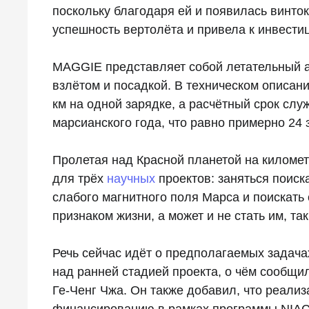
поскольку благодаря ей и появилась винт
успешность вертолёта и привела к инвест
MAGGIE представляет собой летательный а
взлётом и посадкой. В техническом описани
км на одной зарядке, а расчётный срок слу
марсианского года, что равно примерно 24
Пролетая над Красной планетой на киломе
для трёх
научных
проектов: заняться поиск
слабого магнитного поля Марса и поискать
признаком жизни, а может и не стать им, так
Речь сейчас идёт о предполагаемых задача
над ранней стадией проекта, о чём сообщи
Ге-Ченг Чжа. Он также добавил, что реали
финансированию в рамках программы NIAC