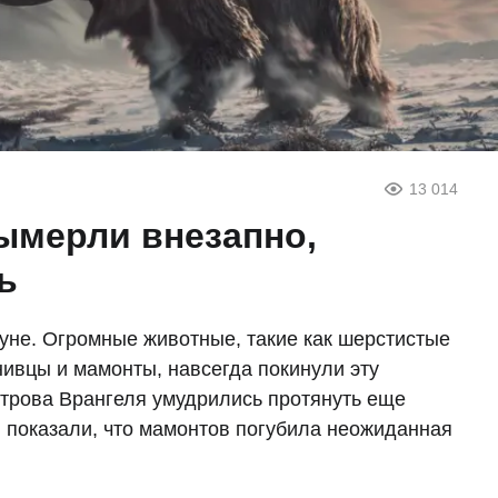
13 014
ымерли внезапно,
ь
не. Огромные животные, такие как шерстистые
нивцы и мамонты, навсегда покинули эту
строва Врангеля умудрились протянуть еще
я показали, что мамонтов погубила неожиданная