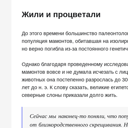
Жили и процветали
До этого времени большинство палеонтоло
популяция мамонтов, обитавшая на изолир
но верно погибла из-за постоянного генети
Однако благодаря проведенному исследова
мамонтов вовсе и не думала исчезать с ли
животных она постепенно разрослась до 30
лет до н. э. К слову сказать, великие егип
северные слоны приказали долго жить.
Сейчас мы наконец-то поняли, что поп
от близкородственного скрещивания. 