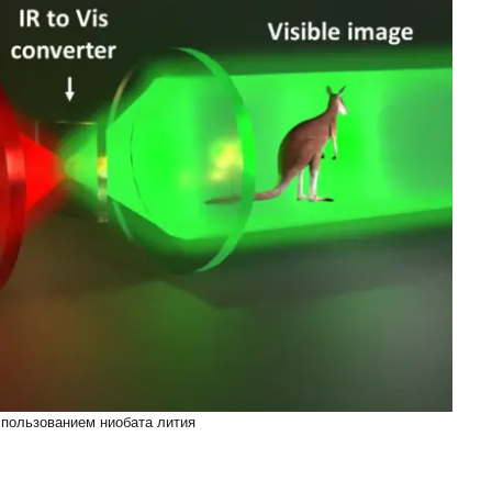
спользованием ниобата лития