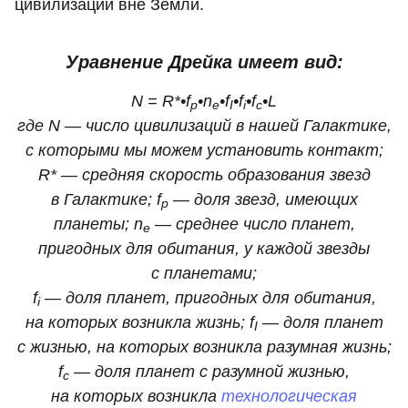
цивилизаций вне Земли.
Уравнение Дрейка имеет вид:
N = R*•f
•n
•f
•f
•f
•L
p
e
I
i
c
где N — число цивилизаций в нашей Галактике,
с которыми мы можем установить контакт;
R* — средняя скорость образования звезд
в Галактике; f
— доля звезд, имеющих
p
планеты; n
— среднее число планет,
e
пригодных для обитания, у каждой звезды
с планетами;
f
— доля планет, пригодных для обитания,
i
на которых возникла жизнь; f
— доля планет
I
с жизнью, на которых возникла разумная жизнь;
f
— доля планет с разумной жизнью,
c
на которых возникла
технологическая