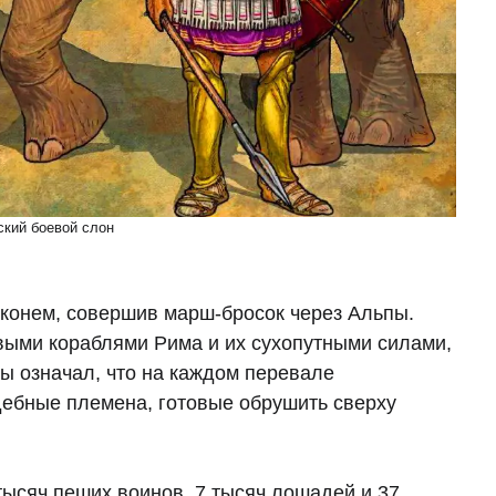
кий боевой слон
 конем, совершив марш-бросок через Альпы.
евыми кораблями Рима и их сухопутными силами,
ры означал, что на каждом перевале
ебные племена, готовые обрушить сверху
ысяч пеших воинов, 7 тысяч лошадей и 37