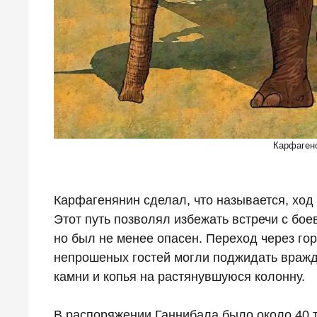
Карфагенс
Карфагенянин сделал, что называется, ход
Этот путь позволял избежать встречи с бо
но был не менее опасен. Переход через го
непрошеных гостей могли поджидать вражд
камни и копья на растянувшуюся колонну.
В распоряжении Ганнибала было около 40 т