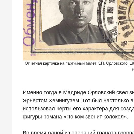
Отчетная карточка на партийный билет К.П. Орловского, 1
Именно тогда в Мадриде Орловский свел з
Эрнестом Хемингуэем. Тот был настолько в
использовал черты его характера для созд
фигуры романа «По ком звонит колокол».
Во время одной из операций граната взорв