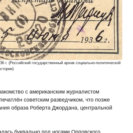
936 г. (Российский государственный архив социально-политической
истории)
накомство с американским журналистом
печатлён советским разведчиком, что позже
ания образа Роберта Джордана, центральной
алась буквально под ногами Орловского.