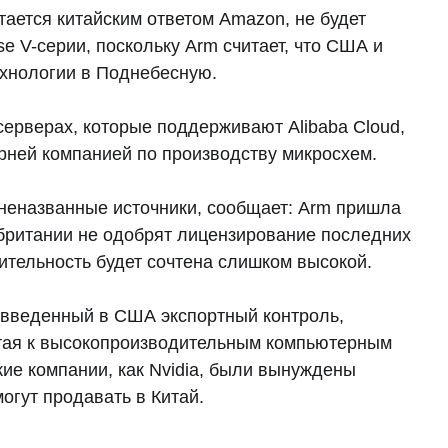
тается китайским ответом Amazon, не будет
e V-серии, поскольку Arm считает, что США и
ехнологии в Поднебесную.
 серверах, которые поддерживают Alibaba Cloud,
ерней компанией по производству микросхем.
а неназванные источники, сообщает: Arm пришла
обритании не одобрят лицензирование последних
ительность будет сочтена слишком высокой.
 введенный в США экспортный контроль,
итая к высокопроизводительным компьютерным
акие компании, как Nvidia, были вынуждены
могут продавать в Китай.