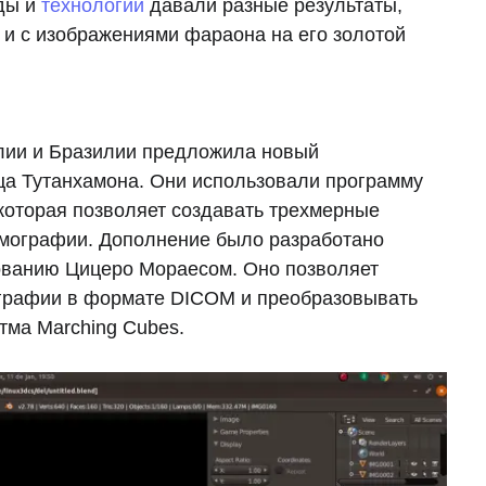
оды и
технологии
давали разные результаты,
м и с изображениями фараона на его золотой
лии и Бразилии предложила новый
ца Тутанхамона. Они использовали программу
 которая позволяет создавать трехмерные
омографии. Дополнение было разработано
ованию Цицеро Мораесом. Оно позволяет
графии в формате DICOM и преобразовывать
тма Marching Cubes.