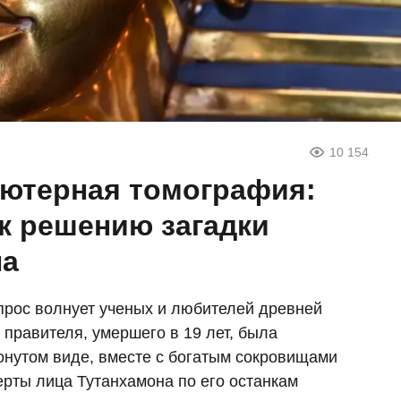
10 154
ьютерная томография:
к решению загадки
на
прос волнует ученых и любителей древней
 правителя, умершего в 19 лет, была
ронутом виде, вместе с богатым сокровищами
ерты лица Тутанхамона по его останкам